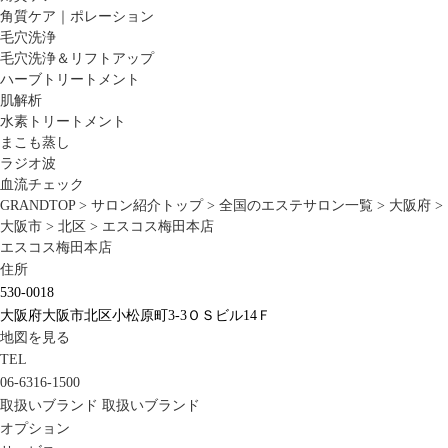
角質ケア｜ポレーション
毛穴洗浄
毛穴洗浄＆リフトアップ
ハーブトリートメント
肌解析
水素トリートメント
まこも蒸し
ラジオ波
血流チェック
GRANDTOP
>
サロン紹介トップ
>
全国のエステサロン一覧
>
大阪府
>
大阪市
>
北区
>
エスコス梅田本店
エスコス梅田本店
住所
530-0018
大阪府大阪市北区小松原町3-3ＯＳビル14Ｆ
地図を見る
TEL
06-6316-1500
取扱いブランド
取扱いブランド
オプション