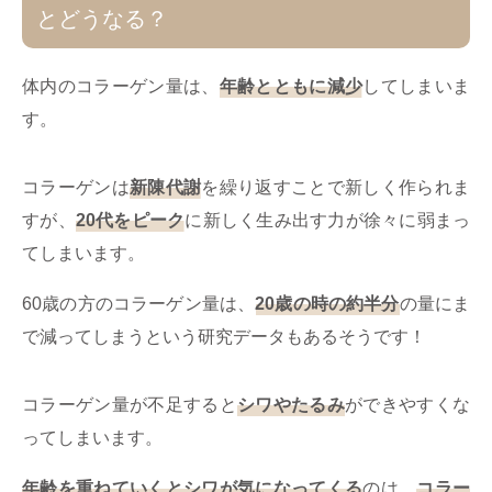
とどうなる？
体内のコラーゲン量は、
年齢とともに減少
してしまいま
す。
コラーゲンは
新陳代謝
を繰り返すことで新しく作られま
すが、
20代をピーク
に新しく生み出す力が徐々に弱まっ
てしまいます。
60歳の方のコラーゲン量は、
20歳の時の約半分
の量にま
で減ってしまうという研究データもあるそうです！
コラーゲン量が不足すると
シワやたるみ
ができやすくな
ってしまいます。
年齢を重ねていくとシワが気になってくる
のは、
コラー