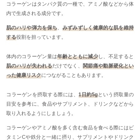
コラーゲンはタンパク質の一種で、アミノ酸などから体
内で生成される成分です。
肌のハリや弾力を保ち
、
みずみずしく健康的な肌を維持
する
役割を担っています。
体内のコラーゲン量は
年齢とともに減少
し、不足すると
肌のハリが失われる
だけでなく、
関節痛や動脈硬化とい
った健康リスク
につながることもあります。
コラーゲンを摂取する際には、
1日約5g
という摂取量の
目安を参考に、食品やサプリメント、ドリンクなどから
取り入れるようにしましょう。
コラーゲンやアミノ酸を多く含む食品を食べる際にはビ
タミンCや鉄分と一緒に摂り、サプリメントやドリンク