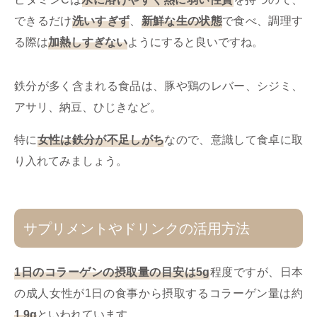
できるだけ
洗いすぎず
、
新鮮な生の状態
で食べ、調理す
る際は
加熱しすぎない
ようにすると良いですね。
鉄分が多く含まれる食品は、豚や鶏のレバー、シジミ、
アサリ、納豆、ひじきなど。
特に
女性は鉄分が不足しがち
なので、意識して食卓に取
り入れてみましょう。
サプリメントやドリンクの活用方法
1日のコラーゲンの摂取量の目安は5g
程度ですが、日本
の成人女性が1日の食事から摂取するコラーゲン量は約
1.9g
といわれています。