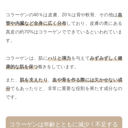
コラーゲンの40％は皮膚、20％は骨や軟骨、その他は
血
管や内臓など全身に広く分布
しており、皮膚の奥にある
真皮の約70%はコラーゲンでできているといわれていま
す。
コラーゲンは、肌に
ハリと弾力
を与えて
みずみずしく健
康的な肌を保つ
働きをしています。
また、
肌を支えたり
、
血や骨を作る際には欠かせない成
分
でもあったりと、非常に重要な役割を果たす成分なの
です。
コラーゲンは年齢とともに減少！不足する