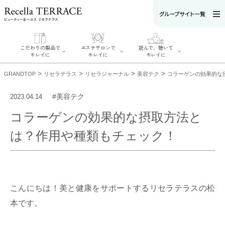
こだわりの製品で
エステサロンで
読んで、聴いて
キレイに
キレイに
キレイに
>
>
>
>
GRANDTOP
リセラテラス
リセラジャーナル
美容テク
コラーゲンの効果的な
#美容テク
2023.04.14
コラーゲンの効果的な摂取方法と
エステサロンで
こだわりの製品
読んで、聴いてキ
キレイに
は？作用や種類もチェック！
でキレイに
レイに
リフティング認
SERIES#01 私た
リセラジャーナ
定者在籍サロン
ちについて
ル
を探す
SERIES#02 水へ
糖質制限レシピ
肌改善のプロが
のこだわり
一覧
いるサロンを探
SERIES#03 無
奥迫協子スペシ
す
添加化粧品につ
ャルコンテンツ
リフティング認
いて
お悩みから記事
こんにちは！美と健康をサポートするリセラテラスの松
定とは？
を探す
肌改善のプロと
ニキビ
日焼け
首
本です。
は？
のしわ
敏感肌
た
るみ
シミ