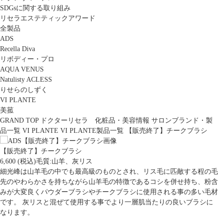
SDGsに関する取り組み
リセラエステティックアワード
全製品
ADS
Recella Diva
リボディー・プロ
AQUA VENUS
Natulisty ACLESS
りせらのしずく
VI PLANTE
美菰
GRAND TOP
ドクターリセラ 化粧品・美容情報
サロンブランド・製
品一覧
VI PLANTE
VI PLANTE製品一覧
【販売終了】チークブラシ
【販売終了】チークブラシ
6,600 (税込)毛質:山羊、灰リス
細光峰は山羊毛の中でも最高級のものとされ、リス毛に匹敵する程の毛
先のやわらかさを持ちながら山羊毛の特徴であるコシを併せ持ち、粉含
みが大変良くパウダーブラシやチークブラシに使用される事の多い毛材
です。 灰リスと混ぜて使用する事でより一層肌当たりの良いブラシに
なります。