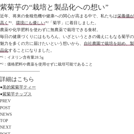
紫菊芋の“栽培と製品化への想い”
近年、将来の食糧危機や健康への関心が高まる中で、私たちは
栄養価が
高く
*¹、
環境にも優しい
*²「菊芋」に着目しました。
農薬や化学肥料を使わずに無農薬で栽培できる食材。
毎日の健康づくりにはもちろん、いざというときの備えにもなる菊芋の
魅力を多くの方に届けたいという想いから、
自社農園で栽培を始め、製
品化
することになりました。
*¹：イヌリン含有量28.5g
*²：価格肥料や農薬を使用せずに栽培可能であること
—————————–
詳細はこちら
●
美的紫菊芋ティー
●
紫菊芋チップス
PREV
POST
NEWS
TOP
NEXT