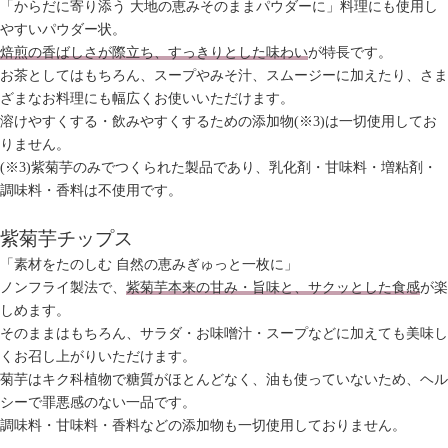
「からだに寄り添う 大地の恵みそのままパウダーに」料理にも使用し
やすいパウダー状。
焙煎の香ばしさが際立ち、すっきりとした味わい
が特長です。
お茶としてはもちろん、スープやみそ汁、スムージーに加えたり、さま
ざまなお料理にも幅広くお使いいただけます。
溶けやすくする・飲みやすくするための添加物(※3)は一切使用してお
りません。
(※3)紫菊芋のみでつくられた製品であり、乳化剤・甘味料・増粘剤・
調味料・香料は不使用です。
紫菊芋チップス
「素材をたのしむ 自然の恵みぎゅっと一枚に」
ノンフライ製法で、
紫菊芋本来の甘み・旨味と、サクッとした食感
が楽
しめます。
そのままはもちろん、サラダ・お味噌汁・スープなどに加えても美味し
くお召し上がりいただけます。
菊芋はキク科植物で糖質がほとんどなく、油も使っていないため、ヘル
シーで罪悪感のない一品です。
調味料・甘味料・香料などの添加物も一切使用しておりません。