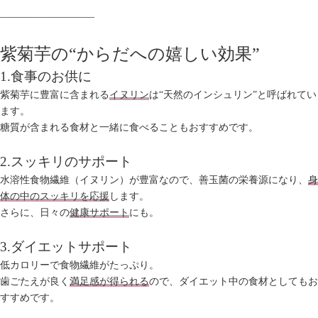
—————————–
紫菊芋の“からだへの嬉しい効果”
1.食事のお供に
紫菊芋に豊富に含まれる
イヌリン
は“天然のインシュリン”と呼ばれてい
ます。
糖質が含まれる食材と一緒に食べることもおすすめです。
2.スッキリのサポート
水溶性食物繊維（イヌリン）が豊富なので、善玉菌の栄養源になり、
身
体の中のスッキリを応援
します。
さらに、日々の
健康サポート
にも。
3.ダイエットサポート
低カロリーで食物繊維がたっぷり。
歯ごたえが良く
満足感が得られる
ので、ダイエット中の食材としてもお
すすめです。