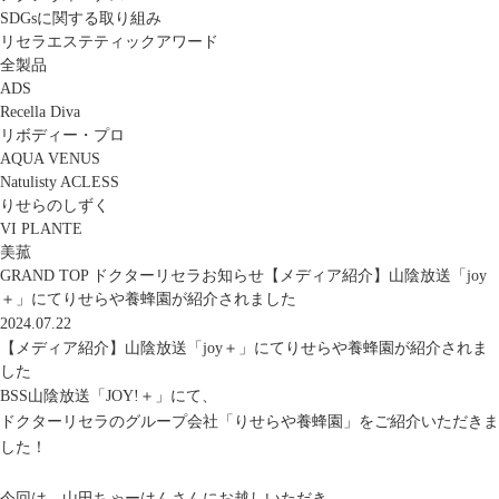
SDGsに関する取り組み
リセラエステティックアワード
全製品
ADS
Recella Diva
リボディー・プロ
AQUA VENUS
Natulisty ACLESS
りせらのしずく
VI PLANTE
美菰
GRAND TOP
ドクターリセラ
お知らせ
【メディア紹介】山陰放送「joy
＋」にてりせらや養蜂園が紹介されました
2024.07.22
【メディア紹介】山陰放送「joy＋」にてりせらや養蜂園が紹介されま
した
BSS山陰放送「JOY!＋」にて、
ドクターリセラのグループ会社「
りせらや養蜂園
」をご紹介いただきま
した！
今回は、山田ちゃーはんさんにお越しいただき、