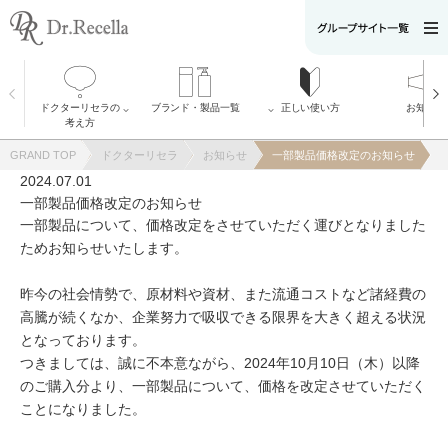
ドクターリセラの
ブランド・製品一覧
正しい使い方
お知らせ
全製品
考え方
ADS
ドクターリセラ
Recella Diva
の考え方
GRAND TOP
ドクターリセラ
お知らせ
一部製品価格改定のお知らせ
リボディー・プ
α Gri-X（アルフ
ロ
ァグリックス）
2024.07.01
AQUA VENUS
について
一部製品価格改定のお知らせ
Natulisty
メッセージ
ACLESS
開発者の想い
一部製品について、
価格改定をさせていただく運びとなりました
りせらのしずく
ピュアモイスチ
VI PLANTE
ためお知らせいたします。
ャーソープ
美菰
大切な［水］へ
のこだわり
アクアヴィーナ
昨今の社会情勢で、原材料や資材、また流通コストなど諸経費の
ス
高騰が続くなか、企業努力で吸収できる限界を大きく超える状況
SDGsに関する取
り組み
となっております。
リセラエステテ
ィックアワード
つきましては、誠に不本意ながら、2024年10月10日（木）以降
のご購入分より、一部製品について、価格を改定させていただく
ことになりました。