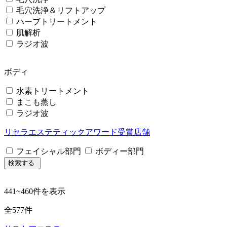
毛穴洗浄＆リフトアップ
ハーブトリートメント
肌解析
ラジオ波
ボディ
水素トリートメント
まこも蒸し
ラジオ波
リセラエステティックアワード受賞店舗
フェイシャル部門
ボディー部門
検索する
441
~
460
件を表示
全
577
件