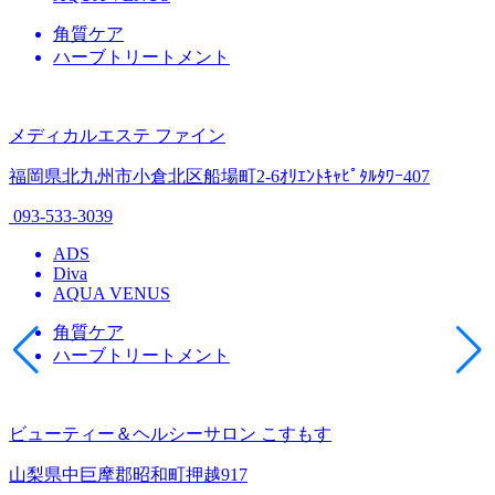
角質ケア
ハーブトリートメント
メディカルエステ ファイン
福岡県北九州市小倉北区船場町2-6ｵﾘｴﾝﾄｷｬﾋﾟﾀﾙﾀﾜｰ407
093-533-3039
ADS
Diva
AQUA VENUS
角質ケア
ハーブトリートメント
ビューティー＆ヘルシーサロン こすもす
山梨県中巨摩郡昭和町押越917