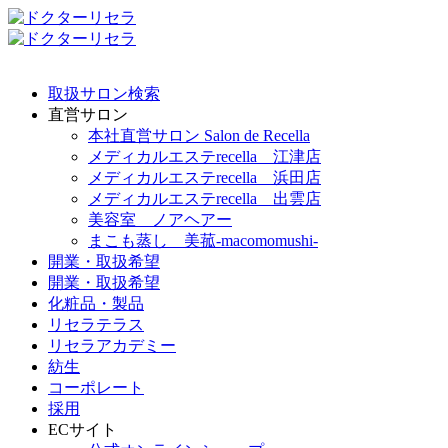
取扱サロン検索
直営サロン
本社直営サロン Salon de Recella
メディカルエステrecella 江津店
メディカルエステrecella 浜田店
メディカルエステrecella 出雲店
美容室 ノアヘアー
まこも蒸し 美菰-macomomushi-
開業・取扱希望
開業・取扱希望
化粧品・製品
リセラテラス
リセラアカデミー
紡生
コーポレート
採用
ECサイト