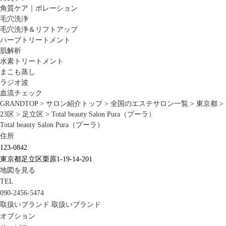
角質ケア｜ポレーション
毛穴洗浄
毛穴洗浄＆リフトアップ
ハーブトリートメント
肌解析
水素トリートメント
まこも蒸し
ラジオ波
血流チェック
GRANDTOP
>
サロン紹介トップ
>
全国のエステサロン一覧
>
東京都
>
23区
>
足立区
>
Total beauty Salon Pura（プーラ）
Total beauty Salon Pura（プーラ）
住所
123-0842
東京都足立区栗原1-19-14-201
地図を見る
TEL
090-2456-5474
取扱いブランド
取扱いブランド
オプション