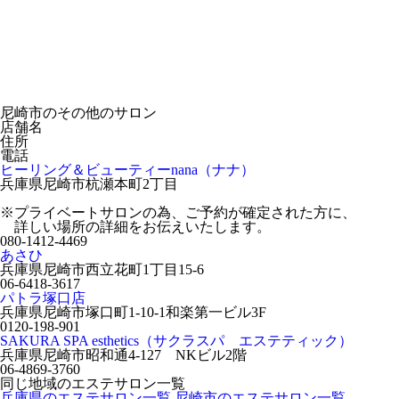
尼崎市のその他のサロン
店舗名
住所
電話
ヒーリング＆ビューティーnana（ナナ）
兵庫県尼崎市杭瀬本町2丁目
※プライベートサロンの為、ご予約が確定された方に、
詳しい場所の詳細をお伝えいたします。
080-1412-4469
あさひ
兵庫県尼崎市西立花町1丁目15-6
06-6418-3617
パトラ塚口店
兵庫県尼崎市塚口町1-10-1和楽第一ビル3F
0120-198-901
SAKURA SPA esthetics（サクラスパ エステティック）
兵庫県尼崎市昭和通4-127 NKビル2階
06-4869-3760
同じ地域のエステサロン一覧
兵庫県のエステサロン一覧
尼崎市のエステサロン一覧