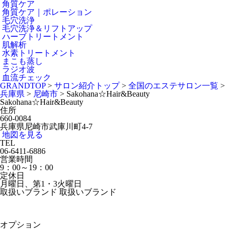
角質ケア
角質ケア｜ポレーション
毛穴洗浄
毛穴洗浄＆リフトアップ
ハーブトリートメント
肌解析
水素トリートメント
まこも蒸し
ラジオ波
血流チェック
GRANDTOP
>
サロン紹介トップ
>
全国のエステサロン一覧
>
兵庫県
>
尼崎市
>
Sakohana☆Hair&Beauty
Sakohana☆Hair&Beauty
住所
660-0084
兵庫県尼崎市武庫川町4-7
地図を見る
TEL
06-6411-6886
営業時間
9：00～19：00
定休日
月曜日、第1・3火曜日
取扱いブランド
取扱いブランド
オプション