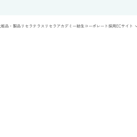
化粧品・製品
リセラテラス
リセラアカデミー
紡生
コーポレート
採用
ECサイト