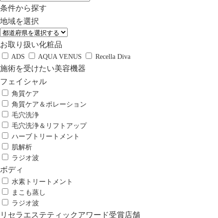
条件から探す
地域を選択
お取り扱い化粧品
ADS
AQUA VENUS
Recella Diva
施術を受けたい美容機器
フェイシャル
角質ケア
角質ケア＆ポレーション
毛穴洗浄
毛穴洗浄＆リフトアップ
ハーブトリートメント
肌解析
ラジオ波
ボディ
水素トリートメント
まこも蒸し
ラジオ波
リセラエステティックアワード受賞店舗