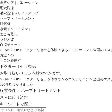
角質ケア｜ポレーション
毛穴洗浄
毛穴洗浄＆リフトアップ
ハーブトリートメント
肌解析
水素トリートメント
まこも蒸し
ラジオ波
血流チェック
GRANDTOP
>
ドクターリセラを体験できるエステサロン
>
全国のエス
お近くの
サロンを探す
ドクターリセラ製品
お取り扱いサロンを検索できます。
GRANDTOP
>
ドクターリセラを体験できるエステサロン
>
全国のエス
520
件見つかりました
検索条件：
ハーブトリートメント
さらに絞り込む
キーワードで探す