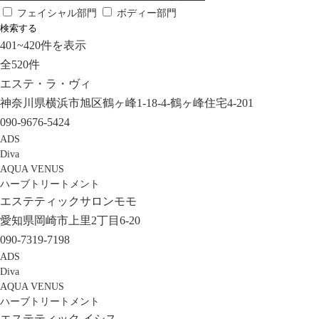
フェイシャル部門
ボディー部門
検索する
401
~
420
件を表示
全
520
件
エステ・ラ・ヴィ
神奈川県横浜市旭区鶴ヶ峰1‐18‐4‐鶴ヶ峰住宅4‐201
090-9676-5424
ADS
Diva
AQUA VENUS
ハーブトリートメント
エステティックサロンモモ
愛知県岡崎市上里2丁目6-20
090-7319-7198
ADS
Diva
AQUA VENUS
ハーブトリートメント
エステティック イシス