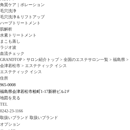
角質ケア｜ポレーション
毛穴洗浄
毛穴洗浄＆リフトアップ
ハーブトリートメント
肌解析
水素トリートメント
まこも蒸し
ラジオ波
血流チェック
GRANDTOP
>
サロン紹介トップ
>
全国のエステサロン一覧
>
福島県
>
会津若松市
>
エステティック イシス
エステティック イシス
住所
965-0008
福島県会津若松市桧町1-17新耕ビル2Ｆ
地図を見る
TEL
0242-23-1166
取扱いブランド
取扱いブランド
オプション