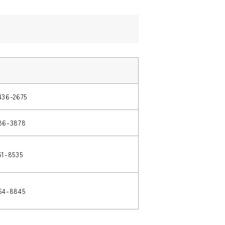
436-2675
86-3878
51-8535
64-8845