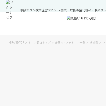
取扱サロン検索
直営サロン
開業・取扱希望
化粧品・製品
リ
>
>
>
>
GRANDTOP
サロン紹介トップ
全国のエステサロン一覧
茨城県
つ