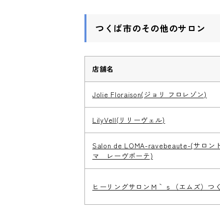
つくば市のその他のサロン
店舗名
Jolie Floraison(ジョリ フロレゾン)
LilyVell(リリーヴェル)
Salon de LOMA-ravebeaute-(サロ
マ レーヴボーテ)
ヒーリングサロンＭ｀ｓ（エムズ）つ