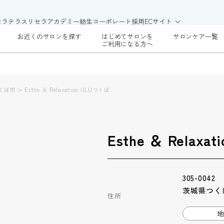
セラテラス
リセラアカデミー
紡生
コーポレート
採用
ECサイト
お近くのサロンを探す
はじめてサロンを
サロンケア一覧
ご利用になる方へ
>
くば市
Esthe ＆ Relaxation ULUつくば
Esthe ＆ Relaxa
305-0042
茨城県つくば
住所