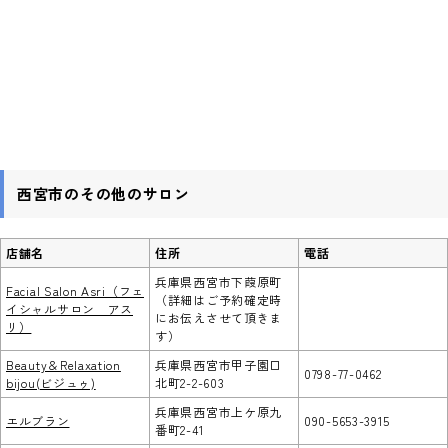
西宮市のその他のサロン
店舗名
住所
電話
兵庫県西宮市下葭原町
Facial Salon Asri（フェ
（詳細はご予約確定時
イシャルサロン アス
にお伝えさせて頂きま
リ）
す）
Beauty＆Relaxation
兵庫県西宮市甲子園口
0798-77-0462
bijou(ビジュゥ)
北町2-2-603
兵庫県西宮市上ケ原九
エルブラン
090-5653-3915
番町2-41