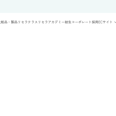
化粧品・製品
リセラテラス
リセラアカデミー
紡生
コーポレート
採用
ECサイト