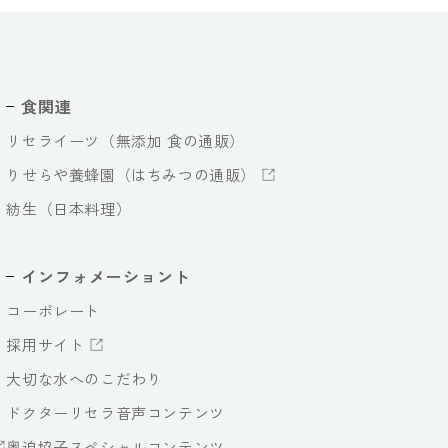
食関連
リセライーツ（無添加 食の通販）
りせらや養蜂園（はちみつの通販）
紡生（日本料理）
インフォメーショント
コーポレート
採用サイト
大切な水へのこだわり
ドクターリセラ音声コンテンツ
奥迫協子スペシャルコンテンツ