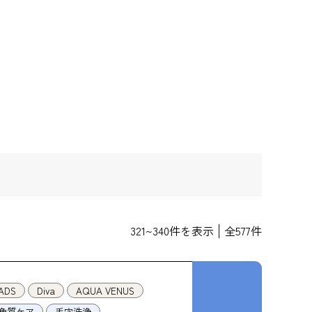
321
~
340
件を表示
全
577
件
ADS
Diva
AQUA VENUS
角質ケア
毛穴洗浄