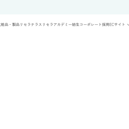
化粧品・製品
リセラテラス
リセラアカデミー
紡生
コーポレート
採用
ECサイト