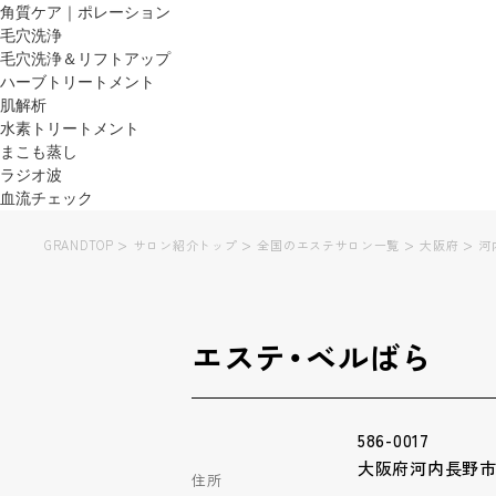
角質ケア｜ポレーション
毛穴洗浄
毛穴洗浄＆リフトアップ
ハーブトリートメント
肌解析
水素トリートメント
まこも蒸し
ラジオ波
血流チェック
>
>
>
>
GRANDTOP
サロン紹介トップ
全国のエステサロン一覧
大阪府
河
エステ・ベルばら
586-0017
大阪府河内長野市古
住所