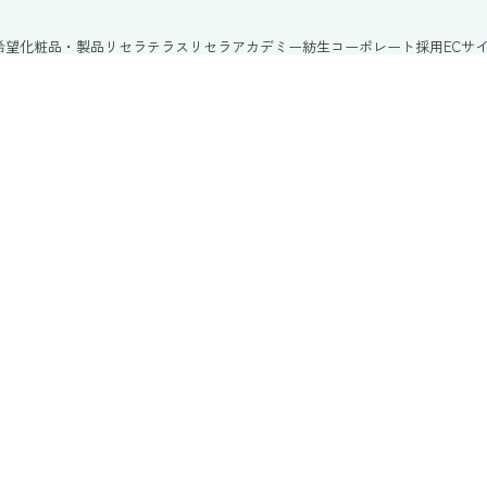
希望
化粧品・製品
リセラテラス
リセラアカデミー
紡生
コーポレート
採用
ECサ