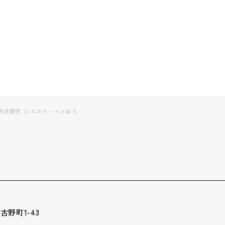
>
内長野市
エステ・ベルばら
野町1-43