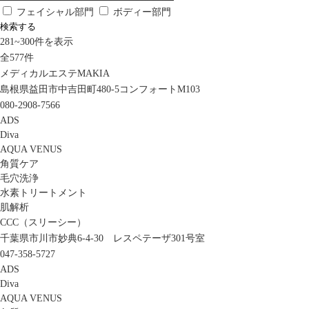
フェイシャル部門
ボディー部門
検索する
281
~
300
件を表示
全
577
件
メディカルエステMAKIA
島根県益田市中吉田町480‐5コンフォートM103
080-2908-7566
ADS
Diva
AQUA VENUS
角質ケア
毛穴洗浄
水素トリートメント
肌解析
CCC（スリーシー）
千葉県市川市妙典6-4-30 レスペテーザ301号室
047-358-5727
ADS
Diva
AQUA VENUS