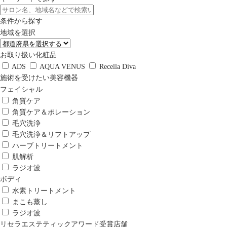
条件から探す
地域を選択
お取り扱い化粧品
ADS
AQUA VENUS
Recella Diva
施術を受けたい美容機器
フェイシャル
角質ケア
角質ケア＆ポレーション
毛穴洗浄
毛穴洗浄＆リフトアップ
ハーブトリートメント
肌解析
ラジオ波
ボディ
水素トリートメント
まこも蒸し
ラジオ波
リセラエステティックアワード受賞店舗