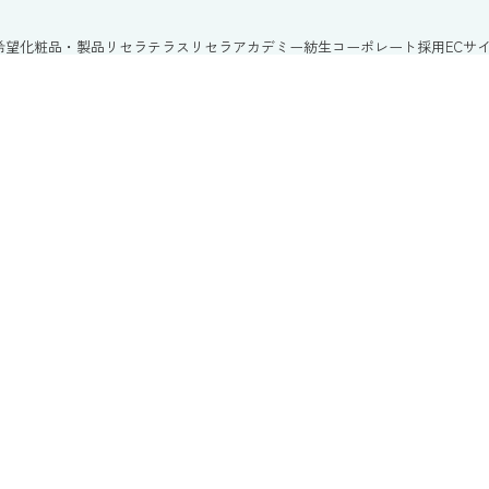
希望
化粧品・製品
リセラテラス
リセラアカデミー
紡生
コーポレート
採用
ECサ