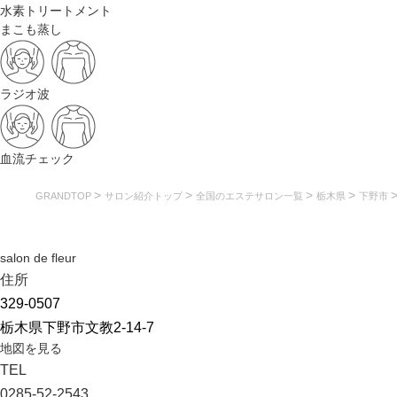
水素トリートメント
まこも蒸し
ラジオ波
血流チェック
>
>
>
>
GRANDTOP
サロン紹介トップ
全国のエステサロン一覧
栃木県
下野市
salon de fleur
住所
329-0507
栃木県下野市文教2-14-7
地図を見る
TEL
0285-52-2543