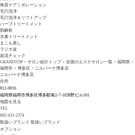
角質ケア｜ポレーション
毛穴洗浄
毛穴洗浄＆リフトアップ
ハーブトリートメント
肌解析
水素トリートメント
まこも蒸し
ラジオ波
血流チェック
GRANDTOP
>
サロン紹介トップ
>
全国のエステサロン一覧
>
福岡県
>
福岡市
>
博多区
>
ニルバーナ博多店
ニルバーナ博多店
住所
812-0016
福岡県福岡市博多区博多駅南2-7-10渕野ビル101
地図を見る
TEL
092-431-2374
取扱いブランド
取扱いブランド
オプション