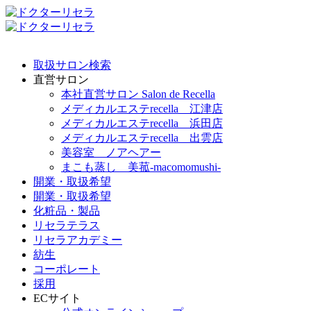
取扱サロン検索
直営サロン
本社直営サロン Salon de Recella
メディカルエステrecella 江津店
メディカルエステrecella 浜田店
メディカルエステrecella 出雲店
美容室 ノアヘアー
まこも蒸し 美菰-macomomushi-
開業・取扱希望
開業・取扱希望
化粧品・製品
リセラテラス
リセラアカデミー
紡生
コーポレート
採用
ECサイト