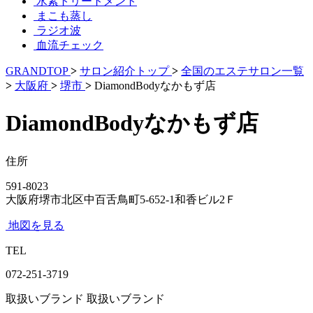
水素トリートメント
まこも蒸し
ラジオ波
血流チェック
GRANDTOP
>
サロン紹介トップ
>
全国のエステサロン一覧
>
大阪府
>
堺市
>
DiamondBodyなかもず店
DiamondBodyなかもず店
住所
591-8023
大阪府堺市北区中百舌鳥町5-652-1和香ビル2Ｆ
地図を見る
TEL
072-251-3719
取扱いブランド
取扱いブランド