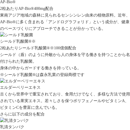
AP-Bio
®
2粒あたりAP-Bio
®
400mg配合
東南アジア地域の森林に見られるセンシンレン由来の植物原料。近年、
AP-Bio
®
に多く含まれる「アンドログラフォリド」という成分が、健康
のベースづくりにアプローチできることが分かっている。
シールド乳酸菌
®
※
2粒あたりシールド乳酸菌
®
※
100億個配合
シールド（盾）のように外敵から人の身体を守る働きを持つことから名
付けられた乳酸菌。
身体の中からガードする働きを持っている。
※シールド乳酸菌
®
は森永乳業の登録商標です
エルダーベリーエキス
古くから世界中で重宝されており、食用だけでなく、多様な方法で使用
されている果実エキス。若々しさを保つポリフェノールやビタミンA、
ビタミンCを豊富に含んでいる。
さらに以下の成分を配合
乳清タンパク