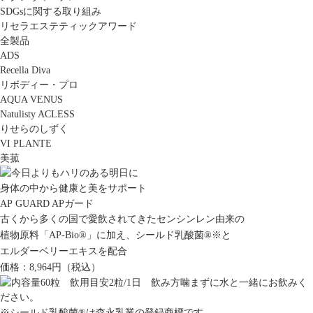
SDGsに関する取り組み
リセラエステティックアワード
全製品
ADS
Recella Diva
リボディー・プロ
AQUA VENUS
Natulisty ACLESS
りせらのしずく
VI PLANTE
美菰
身体の中から健康と美をサポート
AP GUARD
APガード
古くから多くの国で愛飲されてきたセンシンレン由来の
植物原料「AP-Bio
®
」に加え、シールド乳酸菌
®
※
と
エルダーベリーエキスを配合
価格：8,964円（税込）
※シールド乳酸菌
®
は森永乳業の登録商標です