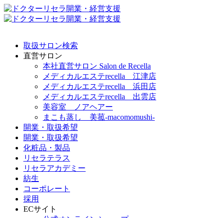
取扱サロン検索
直営サロン
本社直営サロン Salon de Recella
メディカルエステrecella 江津店
メディカルエステrecella 浜田店
メディカルエステrecella 出雲店
美容室 ノアヘアー
まこも蒸し 美菰-macomomushi-
開業・取扱希望
開業・取扱希望
化粧品・製品
リセラテラス
リセラアカデミー
紡生
コーポレート
採用
ECサイト