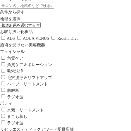
条件から探す
地域を選択
お取り扱い化粧品
ADS
AQUA VENUS
Recella Diva
施術を受けたい美容機器
フェイシャル
角質ケア
角質ケア＆ポレーション
毛穴洗浄
毛穴洗浄＆リフトアップ
ハーブトリートメント
肌解析
ラジオ波
ボディ
水素トリートメント
まこも蒸し
ラジオ波
リセラエステティックアワード受賞店舗