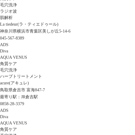
毛穴洗浄
ラジオ波
肌解析
La tiedeur(ラ・ティエドゥール)
神奈川県横浜市青葉区美しが丘5-14-6
045-567-8389
ADS
Diva
AQUA VENUS
角質ケア
毛穴洗浄
ハーブトリートメント
acure(アキュレ)
鳥取県倉吉市 富海847-7
最寄り駅：JR倉吉駅
0858-28-3379
ADS
Diva
AQUA VENUS
角質ケア