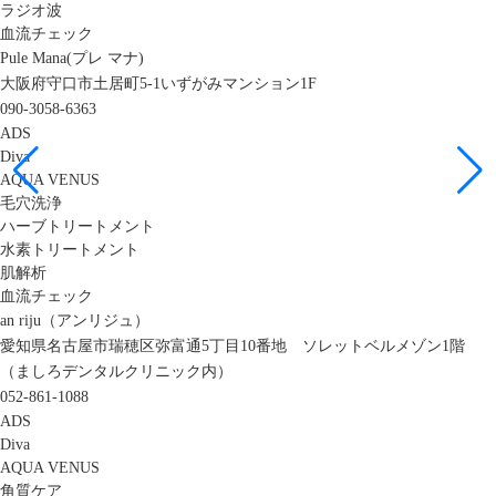
ラジオ波
血流チェック
Pule Mana(プレ マナ)
大阪府守口市土居町5-1いずがみマンション1F
090-3058-6363
ADS
Diva
AQUA VENUS
毛穴洗浄
ハーブトリートメント
水素トリートメント
肌解析
血流チェック
an riju（アンリジュ）
愛知県名古屋市瑞穂区弥富通5丁目10番地 ソレットベルメゾン1階
（ましろデンタルクリニック内）
052-861-1088
ADS
Diva
AQUA VENUS
角質ケア