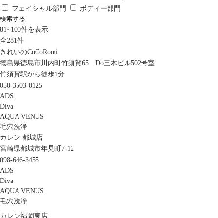
フェイシャル部門
ボディー部門
検索する
81
~
100
件を表示
全
281
件
きれいのCoCoRomi
徳島県徳島市川内町竹須賀65 Do三木ビル502号室
竹須賀駅から徒歩1分
050-3503-0125
ADS
Diva
AQUA VENUS
毛穴洗浄
カレン 都城店
宮崎県都城市年見町7-12
098-646-3455
ADS
Diva
AQUA VENUS
毛穴洗浄
カレン福岡東店