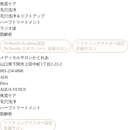
角質ケア
毛穴洗浄
毛穴洗浄＆リフトアップ
ハーブトリートメント
ラジオ波
肌解析
Dr.Recella Academy認定
リフティングマスター認定
Dr.Recella エキスパート 在籍サロン
在籍サロン
メディカルサロンかとれあ
山口県下関市上田中町1丁目2-22-2
083-234-0808
ADS
Diva
AQUA VENUS
角質ケア
毛穴洗浄
ハーブトリートメント
肌解析
リフティングマスター認定
在籍サロン