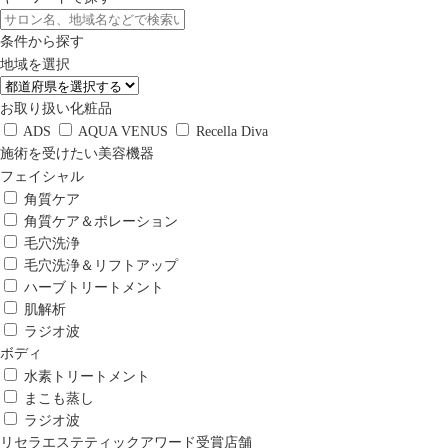
条件から探す
地域を選択
お取り扱い化粧品
ADS
AQUA VENUS
Recella Diva
施術を受けたい美容機器
フェイシャル
角質ケア
角質ケア＆ポレーション
毛穴洗浄
毛穴洗浄＆リフトアップ
ハーブトリートメント
肌解析
ラジオ波
ボディ
水素トリートメント
まこも蒸し
ラジオ波
リセラエステティックアワード受賞店舗