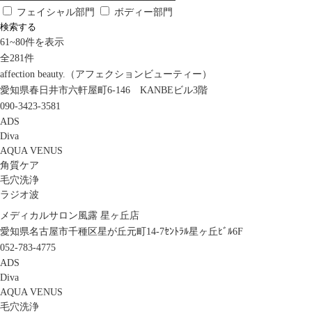
フェイシャル部門
ボディー部門
検索する
61
~
80
件を表示
全
281
件
affection beauty.（アフェクションビューティー）
愛知県春日井市六軒屋町6-146 KANBEビル3階
090-3423-3581
ADS
Diva
AQUA VENUS
角質ケア
毛穴洗浄
ラジオ波
メディカルサロン風露 星ヶ丘店
愛知県名古屋市千種区星が丘元町14-7ｾﾝﾄﾗﾙ星ヶ丘ﾋﾞﾙ6F
052-783-4775
ADS
Diva
AQUA VENUS
毛穴洗浄