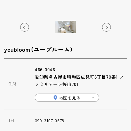
ップ
ハーブトリートメン
ト
肌解析
youbloom（ユーブルーム）
水素トリートメント
466-0046
愛知県名古屋市昭和区広見町6丁目70番1 フ
まこも蒸し
住所
ァミリアーレ桜山701
地図を見る
ラジオ波
090-3107-0678
TEL
血流チェック