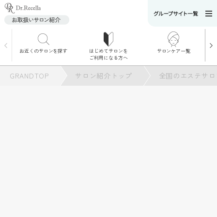
お近くのサロンを探す
はじめてサロンを
サロンケア一覧
サロンでのケアメニ
ご利用になる方へ
ュー
施術別で探す
GRANDTOP
サロン紹介トップ
全国のエステサロ
お悩み別で探す
角質ケア
角質ケア｜ポレーシ
ョン
毛穴洗浄
毛穴洗浄＆リフトア