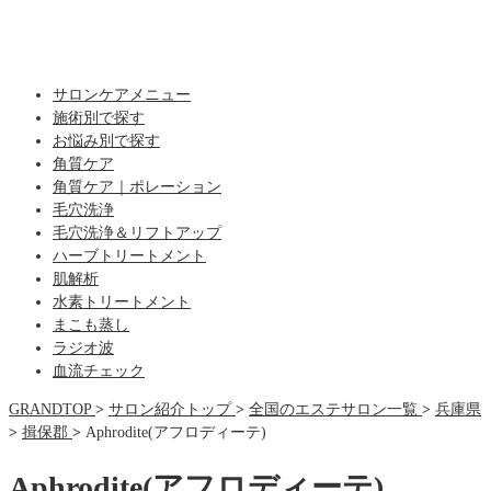
サロンケアメニュー
施術別で探す
お悩み別で探す
角質ケア
角質ケア｜ポレーション
毛穴洗浄
毛穴洗浄＆リフトアップ
ハーブトリートメント
肌解析
水素トリートメント
まこも蒸し
ラジオ波
血流チェック
GRANDTOP
>
サロン紹介トップ
>
全国のエステサロン一覧
>
兵庫県
>
揖保郡
>
Aphrodite(アフロディーテ)
Aphrodite(アフロディーテ)