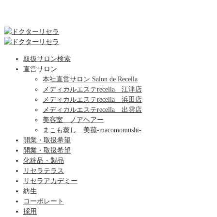
取扱サロン検索
直営サロン
本社直営サロン Salon de Recella
メディカルエステrecella 江津店
メディカルエステrecella 浜田店
メディカルエステrecella 出雲店
美容室 ノアヘアー
まこも蒸し 美菰-macomomushi-
開業・取扱希望
開業・取扱希望
化粧品・製品
リセラテラス
リセラアカデミー
紡生
コーポレート
採用