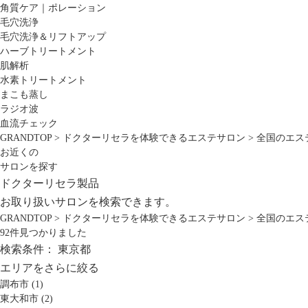
角質ケア｜ポレーション
毛穴洗浄
毛穴洗浄＆リフトアップ
ハーブトリートメント
肌解析
水素トリートメント
まこも蒸し
ラジオ波
血流チェック
GRANDTOP
>
ドクターリセラを体験できるエステサロン
>
全国のエス
お近くの
サロンを探す
ドクターリセラ製品
お取り扱いサロンを検索できます。
GRANDTOP
>
ドクターリセラを体験できるエステサロン
>
全国のエス
92
件見つかりました
検索条件：
東京都
エリアをさらに絞る
調布市 (1)
東大和市 (2)