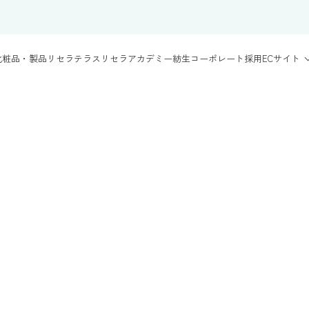
化粧品・製品
リセラテラス
リセラアカデミー
紡生
コーポレート
採用
ECサイト