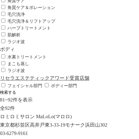
角質ケア
角質ケア＆ポレーション
毛穴洗浄
毛穴洗浄＆リフトアップ
ハーブトリートメント
肌解析
ラジオ波
ボディ
水素トリートメント
まこも蒸し
ラジオ波
リセラエステティックアワード受賞店舗
フェイシャル部門
ボディー部門
検索する
81
~
92
件を表示
全
92
件
ロミロミサロン MaLoLo(マロロ)
東京都杉並区高井戸東3-33-19モナーク浜田山302
03-6279-9161