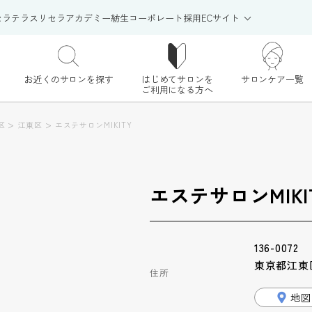
セラテラス
リセラアカデミー
紡生
コーポレート
採用
ECサイト
お近くのサロンを探す
はじめてサロンを
サロンケア一覧
ご利用になる方へ
>
>
区
江東区
エステサロンMIKITY
エステサロンMIKI
136-0072
東京都江東区
住所
地図