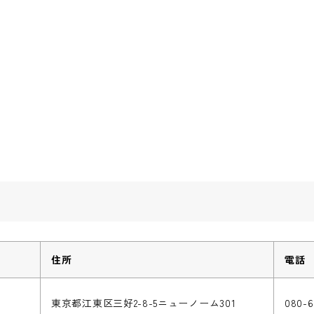
住所
電話
東京都江東区三好2-8-5ニューノーム301
080-6