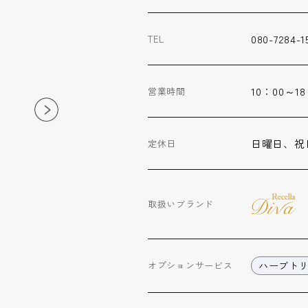
080-7284-1
TEL
10：00～18
営業時間
日曜日、祝
定休日
取扱いブランド
ハーブト
オプション
サービス