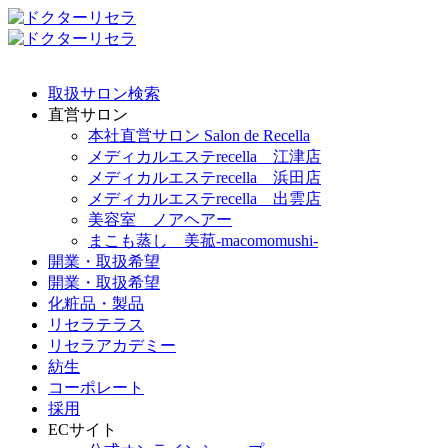
取扱サロン検索
直営サロン
本社直営サロン Salon de Recella
メディカルエステrecella 江津店
メディカルエステrecella 浜田店
メディカルエステrecella 出雲店
美容室 ノアヘアー
まこも蒸し 美菰-macomomushi-
開業・取扱希望
開業・取扱希望
化粧品・製品
リセラテラス
リセラアカデミー
紡生
コーポレート
採用
ECサイト