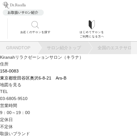
お近くのサロンを探す
はじめてサロンを
サロ
ご利用になる方へ
GRANDTOP
サロン紹介トップ
全国のエステサロン
Kiranahリラクゼーションサロン（キラナ）
住所
158-0083
東京都世田谷区奥沢6-8-21 Ars-B
角質
地図を見る
TEL
03-6805-9510
営業時間
9：00～19：00
定休日
毛穴
不定休
取扱いブランド