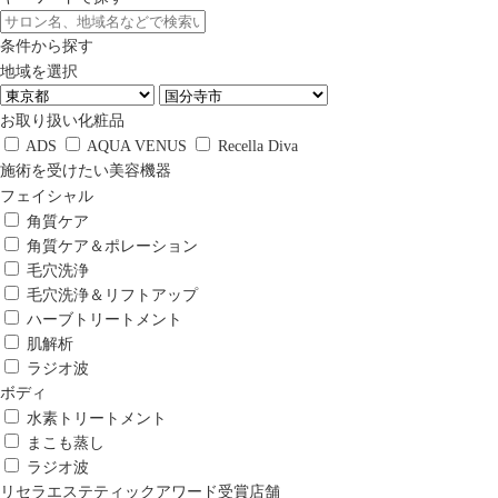
条件から探す
地域を選択
お取り扱い化粧品
ADS
AQUA VENUS
Recella Diva
施術を受けたい美容機器
フェイシャル
角質ケア
角質ケア＆ポレーション
毛穴洗浄
毛穴洗浄＆リフトアップ
ハーブトリートメント
肌解析
ラジオ波
ボディ
水素トリートメント
まこも蒸し
ラジオ波
リセラエステティックアワード受賞店舗