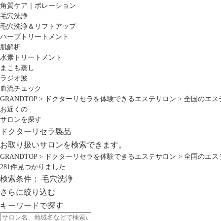
角質ケア｜ポレーション
毛穴洗浄
毛穴洗浄＆リフトアップ
ハーブトリートメント
肌解析
水素トリートメント
まこも蒸し
ラジオ波
血流チェック
GRANDTOP
>
ドクターリセラを体験できるエステサロン
>
全国のエス
お近くの
サロンを探す
ドクターリセラ製品
お取り扱いサロンを検索できます。
GRANDTOP
>
ドクターリセラを体験できるエステサロン
>
全国のエス
281
件見つかりました
検索条件：
毛穴洗浄
さらに絞り込む
キーワードで探す