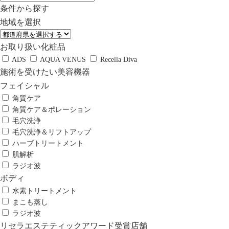
条件から探す
地域を選択
お取り扱い化粧品
ADS
AQUA VENUS
Recella Diva
施術を受けたい美容機器
フェイシャル
角質ケア
角質ケア＆ポレーション
毛穴洗浄
毛穴洗浄＆リフトアップ
ハーブトリートメント
肌解析
ラジオ波
ボディ
水素トリートメント
まこも蒸し
ラジオ波
リセラエステティックアワード受賞店舗