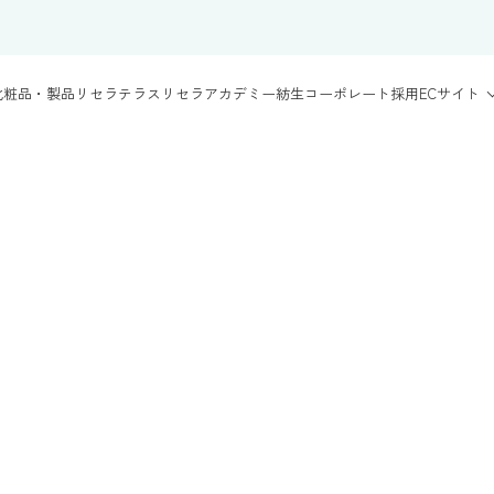
化粧品・製品
リセラテラス
リセラアカデミー
紡生
コーポレート
採用
ECサイト