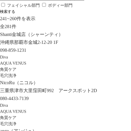
フェイシャル部門
ボディー部門
検索する
241
~
260
件を表示
全
281
件
Shanti金城店（シャーンティ）
沖縄県那覇市金城2-12-20 1F
098-859-1231
Diva
AQUA VENUS
角質ケア
毛穴洗浄
NicoRu（ニコル）
三重県津市大里窪田町992 アークスポット2D
080-4433-7139
Diva
AQUA VENUS
角質ケア
毛穴洗浄
ange（アンジュ）