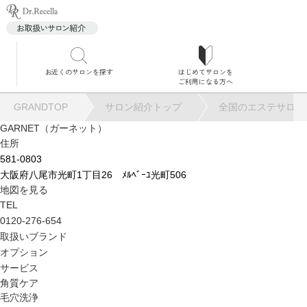
お近くのサロンを探す
はじめてサロンを
サロ
ご利用になる方へ
GRANDTOP
サロン紹介トップ
全国のエステサロン
GARNET（ガーネット）
住所
581-0803
大阪府八尾市光町1丁目26 ﾒﾙﾍﾞｰﾕ光町506
角質
地図を見る
TEL
0120-276-654
取扱いブランド
オプション
サービス
毛穴
角質ケア
毛穴洗浄