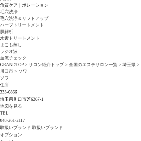
角質ケア｜ポレーション
毛穴洗浄
毛穴洗浄＆リフトアップ
ハーブトリートメント
肌解析
水素トリートメント
まこも蒸し
ラジオ波
血流チェック
GRANDTOP
>
サロン紹介トップ
>
全国のエステサロン一覧
>
埼玉県
>
川口市
>
ソワ
ソワ
住所
333-0866
埼玉県川口市芝6367-1
地図を見る
TEL
048-261-2117
取扱いブランド
取扱いブランド
オプション