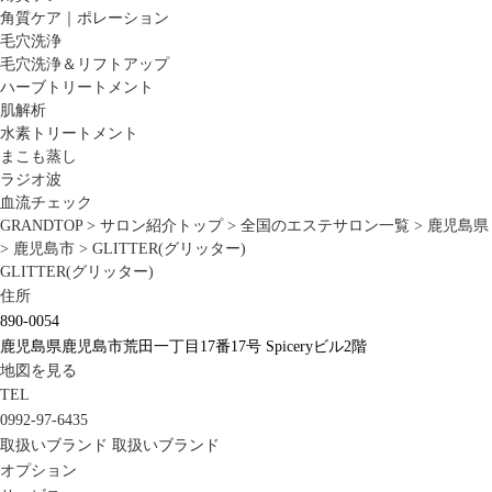
角質ケア｜ポレーション
毛穴洗浄
毛穴洗浄＆リフトアップ
ハーブトリートメント
肌解析
水素トリートメント
まこも蒸し
ラジオ波
血流チェック
GRANDTOP
>
サロン紹介トップ
>
全国のエステサロン一覧
>
鹿児島県
>
鹿児島市
>
GLITTER(グリッター)
GLITTER(グリッター)
住所
890-0054
鹿児島県鹿児島市荒田一丁目17番17号 Spiceryビル2階
地図を見る
TEL
0992-97-6435
取扱いブランド
取扱いブランド
オプション