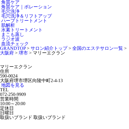
角質ケア
角質ケア｜ポレーション
毛穴洗浄
毛穴洗浄＆リフトアップ
ハーブトリートメント
肌解析
水素トリートメント
まこも蒸し
ラジオ波
血流チェック
GRANDTOP
>
サロン紹介トップ
>
全国のエステサロン一覧
>
大阪府
>
堺市
>
マリーエクラン
マリーエクラン
住所
590-0024
大阪府堺市堺区向陵中町2-4-13
地図を見る
TEL
072-250-9909
営業時間
10:00～20:00
定休日
日曜日
取扱いブランド
取扱いブランド