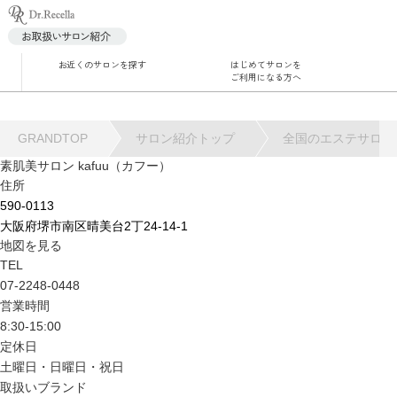
お近くのサロンを探す
はじめてサロンを
サロ
ご利用になる方へ
角質
GRANDTOP
サロン紹介トップ
全国のエステサロン
毛穴
ハー
素肌美サロン kafuu（カフー）
住所
水
590-0113
大阪府堺市南区晴美台2丁24-14-1
地図を見る
TEL
07-2248-0448
営業時間
8:30-15:00
定休日
土曜日・日曜日・祝日
取扱いブランド