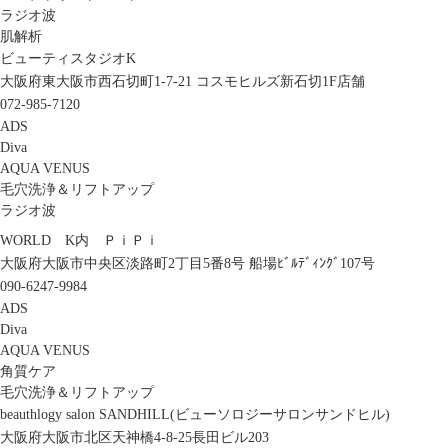
ラジオ波
肌解析
ビューティスタジオK
大阪府東大阪市西石切町1-7-21 コスモヒルズ新石切1F店舗
072-985-7120
ADS
Diva
AQUA VENUS
毛穴洗浄＆リフトアップ
ラジオ波
WORLD K内 ＰｉＰｉ
大阪府大阪市中央区淡路町2丁目5番8号 船場ﾋﾞﾙﾃﾞｨﾝｸﾞ107号
090-6247-9984
ADS
Diva
AQUA VENUS
角質ケア
毛穴洗浄＆リフトアップ
beauthlogy salon SANDHILL(ビューソロジーサロンサンドヒル)
大阪府大阪市北区天神橋4-8-25長田ビル203