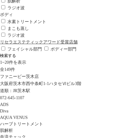
肌解析
ラジオ波
ボディ
水素トリートメント
まこも蒸し
ラジオ波
リセラエステティックアワード受賞店舗
フェイシャル部門
ボディー部門
検索する
1
~
20
件を表示
全
149
件
ファニービー茨木店
大阪府茨木市西中条町1-1ハタセⅥビル3階
道順：JR茨木駅
072-645-1107
ADS
Diva
AQUA VENUS
ハーブトリートメント
肌解析
血流チェック