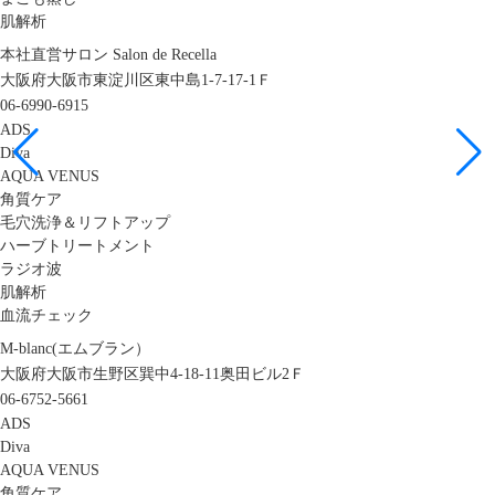
肌解析
本社直営サロン Salon de Recella
大阪府大阪市東淀川区東中島1-7-17-1Ｆ
06-6990-6915
ADS
Diva
AQUA VENUS
角質ケア
毛穴洗浄＆リフトアップ
ハーブトリートメント
ラジオ波
肌解析
血流チェック
M-blanc(エムブラン）
大阪府大阪市生野区巽中4-18-11奥田ビル2Ｆ
06-6752-5661
ADS
Diva
AQUA VENUS
角質ケア