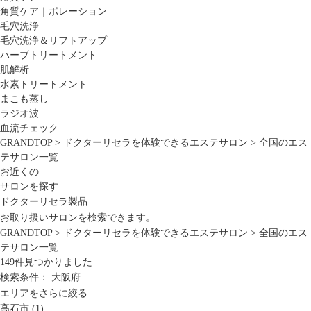
角質ケア｜ポレーション
毛穴洗浄
毛穴洗浄＆リフトアップ
ハーブトリートメント
肌解析
水素トリートメント
まこも蒸し
ラジオ波
血流チェック
GRANDTOP
>
ドクターリセラを体験できるエステサロン
>
全国のエス
テサロン一覧
お近くの
サロンを探す
ドクターリセラ製品
お取り扱いサロンを検索できます。
GRANDTOP
>
ドクターリセラを体験できるエステサロン
>
全国のエス
テサロン一覧
149
件見つかりました
検索条件：
大阪府
エリアをさらに絞る
高石市 (1)