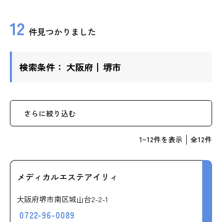
ップ
12
件見つかりました
ハーブトリートメン
ト
検索条件：
大阪府
堺市
肌解析
水素トリートメント
さらに絞り込む
1
~
12
件を表示
全
12
件
まこも蒸し
ラジオ波
メディカルエステアイリィ
大阪府堺市南区城山台2-2-1
血流チェック
0722-96-0089