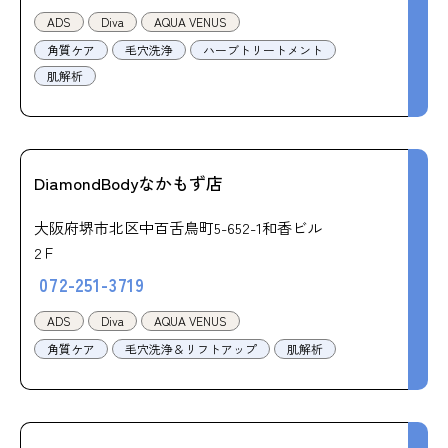
ADS
Diva
AQUA VENUS
角質ケア
毛穴洗浄
ハーブトリートメント
肌解析
DiamondBodyなかもず店
大阪府堺市北区中百舌鳥町5-652-1和香ビル
2Ｆ
072-251-3719
ADS
Diva
AQUA VENUS
角質ケア
毛穴洗浄＆リフトアップ
肌解析