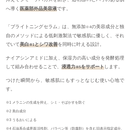
※3
へ導く
医薬部外品美容液
です。
「ブライトニングセラム」は、無添加
の美容成分と独
※4
自のメソッドによる低刺激製法で敏感肌に優しく、それ
でいて
美白
とシワ改善
を同時に叶える設計。
※1
ナイアシンアミドに加え、保湿力の高い成分を発酵処理
して組み合わせることで、
浸透力
をサポート
します。
※5
つけた瞬間から、敏感肌にもすっとなじむ使い心地で
す。
※1 メラニンの生成を抑え、シミ・そばかすを防ぐ
※2 美白成分
※3 うるおいによる
※4 石油系合成界面活性剤、パラベン等（防腐剤）を含む旧表示指定成分、