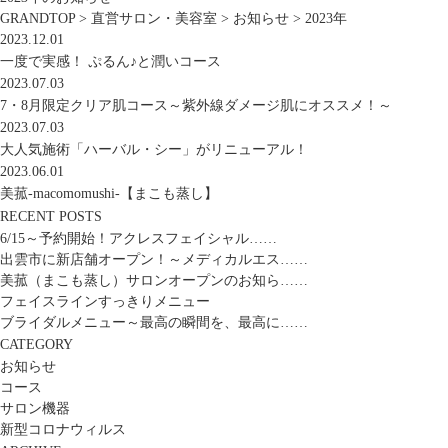
GRANDTOP
>
直営サロン・美容室
>
お知らせ
>
2023年
2023.12.01
一度で実感！ ぷるん♪と潤いコース
2023.07.03
7・8月限定クリア肌コース～紫外線ダメージ肌にオススメ！～
2023.07.03
大人気施術「ハーバル・シー」がリニューアル！
2023.06.01
美菰‐macomomushi‐【まこも蒸し】
RECENT POSTS
6/15～予約開始！アクレスフェイシャル……
出雲市に新店舗オープン！～メディカルエス……
美菰（まこも蒸し）サロンオープンのお知ら……
フェイスラインすっきりメニュー
ブライダルメニュー～最高の瞬間を、最高に……
CATEGORY
お知らせ
コース
サロン機器
新型コロナウィルス