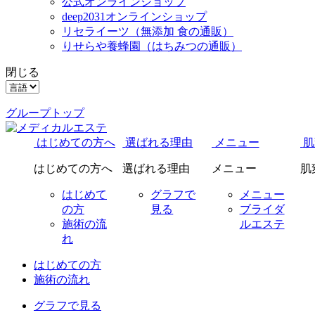
公式オンラインショップ
deep2031オンラインショップ
リセライーツ
（無添加 食の通販）
りせらや養蜂園
（はちみつの通販）
閉じる
グループトップ
はじめての方へ
選ばれる理由
メニュー
肌
はじめての方へ
選ばれる理由
メニュー
肌
はじめて
グラフで
メニュー
の方
見る
ブライダ
施術の流
ルエステ
れ
はじめての方
施術の流れ
グラフで見る