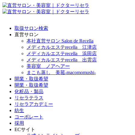
取扱サロン検索
直営サロン
本社直営サロン Salon de Recella
メディカルエステrecella 江津店
メディカルエステrecella 浜田店
メディカルエステrecella 出雲店
美容室 ノアヘアー
まこも蒸し 美菰-macomomushi-
開業・取扱希望
開業・取扱希望
化粧品・製品
リセラテラス
リセラアカデミー
紡生
コーポレート
採用
ECサイト