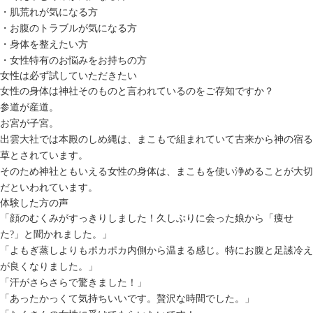
・肌荒れが気になる方
・お腹のトラブルが気になる方
・身体を整えたい方
・女性特有のお悩みをお持ちの方
女性は必ず試していただきたい
女性の身体は神社そのもの
と言われているのをご存知ですか？
参道が産道。
お宮が子宮。
出雲大社では本殿のしめ縄は、まこもで組まれていて古来から神の宿る
草とされています。
そのため神社ともいえる女性の身体は、まこもを使い浄めることが大切
だといわれています。
体験した方の声
「顔のむくみがすっきりしました！久しぶりに会った娘から「痩せ
た?」と聞かれました。」
「よもぎ蒸しよりもポカポカ内側から温まる感じ。特にお腹と足䛾冷え
が良くなりました。」
「汗がさらさらで驚きました！」
「あったかっくて気持ちいいです。贅沢な時間でした。」