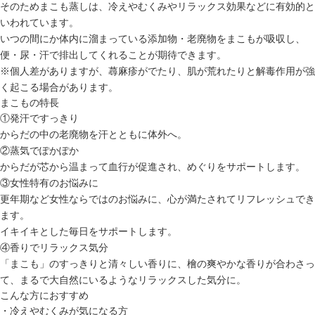
そのためまこも蒸しは、
冷え
や
むくみ
や
リラックス効果
などに有効的と
いわれています。
いつの間にか体内に溜まっている添加物・老廃物をまこもが吸収し、
便・尿・汗で排出してくれることが期待できます。
※個人差がありますが、蕁麻疹がでたり、肌が荒れたりと解毒作用が強
く起こる場合があります。
まこもの特長
①発汗ですっきり
からだの中の老廃物を汗とともに体外へ。
②蒸気でぽかぽか
からだが芯から温まって血行が促進され、めぐりをサポートします。
③女性特有のお悩みに
更年期など女性ならではのお悩みに、心が満たされてリフレッシュでき
ます。
イキイキとした毎日をサポートします。
④香りでリラックス気分
「まこも」のすっきりと清々しい香りに、檜の爽やかな香りが合わさっ
て、まるで大自然にいるようなリラックスした気分に。
こんな方におすすめ
・
冷えやむくみが気になる方