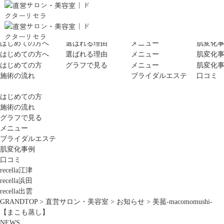
はじめての方へ
選ばれる理由
メニュー
肌変化
はじめての方へ
選ばれる理由
メニュー
肌変化
はじめての方
グラフで見る
メニュー
肌変化
施術の流れ
ブライダルエステ
口コミ
はじめての方
施術の流れ
グラフで見る
メニュー
ブライダルエステ
肌変化事例
口コミ
recella江津
recella浜田
recella出雲
GRANDTOP
>
直営サロン・美容室
>
お知らせ
>
美菰‐macomomushi‐
【まこも蒸し】
NEWS