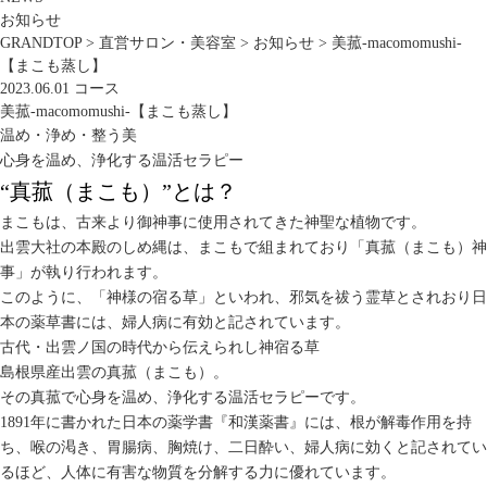
お知らせ
GRANDTOP
>
直営サロン・美容室
>
お知らせ
>
美菰‐macomomushi‐
【まこも蒸し】
2023.06.01
コース
美菰‐macomomushi‐【まこも蒸し】
温め・浄め・整う美
心身を温め、浄化する温活セラピー
“真菰（まこも）”とは
？
まこもは、古来より御神事に使用されてきた神聖な植物です。
出雲大社の本殿のしめ縄は、まこもで組まれており「真菰（まこも）神
事」が執り行われます。
このように、「神様の宿る草」といわれ、邪気を祓う霊草とされおり日
本の薬草書には、婦人病に有効と記されています。
古代・出雲ノ国の時代から伝えられし神宿る草
島根県産出雲の真菰（まこも）。
その真菰で心身を温め、浄化する
温活セラピ
ーです。
1891年に書かれた日本の薬学書『和漢薬書』には、根が解毒作用を持
ち、喉の渇き、胃腸病、胸焼け、二日酔い、婦人病に効くと記されてい
るほど、人体に有害な物質を分解する力に優れています。