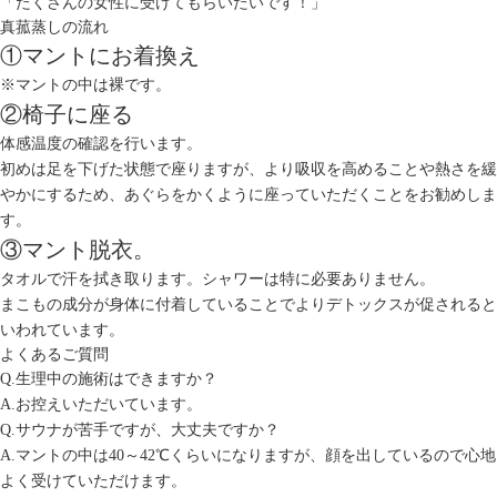
「たくさんの女性に受けてもらいたいです！」
真菰蒸しの流れ
①マントにお着換え
※マントの中は裸です。
②椅子に座る
体感温度の確認を行います。
初めは足を下げた状態で座りますが、より吸収を高めることや熱さを緩
やかにするため、あぐらをかくように座っていただくことをお勧めしま
す。
③マント脱衣。
タオルで汗を拭き取ります。シャワーは特に必要ありません。
まこもの成分が身体に付着していることでよりデトックスが促されると
いわれています。
よくあるご質問
Q.生理中の施術はできますか？
A.お控えいただいています。
Q.サウナが苦手ですが、大丈夫ですか？
A.マントの中は40～42℃くらいになりますが、顔を出しているので心地
よく受けていただけます。