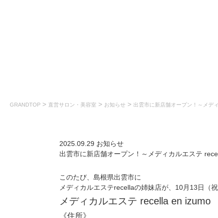
NEWS
お知らせ
>
>
>
GRANDTOP
直営サロン・美容室
お知らせ
出雲市に新店舗オープン！～メディカルエス
2025.09.29
お知らせ
出雲市に新店舗オープン！～メディカルエステ recella 
このたび、島根県出雲市に

メディカルエステrecellaの姉妹店が、10月13日
メディカルエステ recella en izu
《住所》