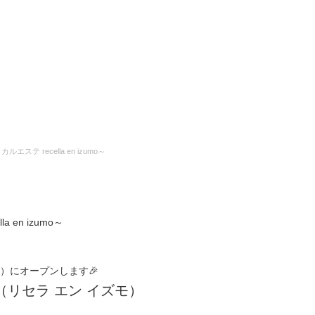
テ recella en izumo～
en izumo～
（祝）にオープンします🎉
mo （リセラ エン イズモ）