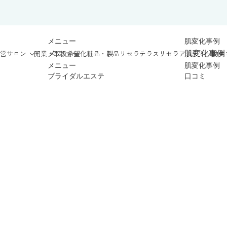
メニュー
肌変化事例
営サロン
開業・取扱希望
化粧品・製品
リセラテラス
リセラアカデミー
紡生
メニュー
肌変化事例
メニュー
肌変化事例
ブライダルエステ
口コミ