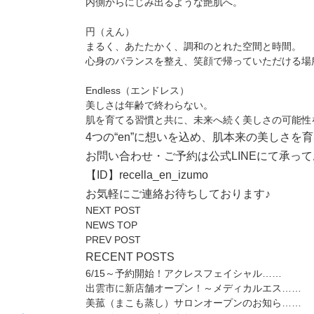
内側からにじみ出るような艶肌へ。
円（えん）
まるく、あたたかく、調和のとれた空間と時間。
心身のバランスを整え、笑顔で帰っていただける場
Endless（エンドレス）
美しさは年齢で終わらない。
肌を育てる習慣と共に、未来へ続く美しさの可能性
4つの“en”に想いを込め、肌本来の美しさを
お問い合わせ・ご予約は
公式LINE
にて承って
【ID】recella_en_izumo
お気軽にご連絡お待ちしております♪
NEXT POST
NEWS TOP
PREV POST
RECENT POSTS
6/15～予約開始！アクレスフェイシャル……
出雲市に新店舗オープン！～メディカルエス……
美菰（まこも蒸し）サロンオープンのお知ら……