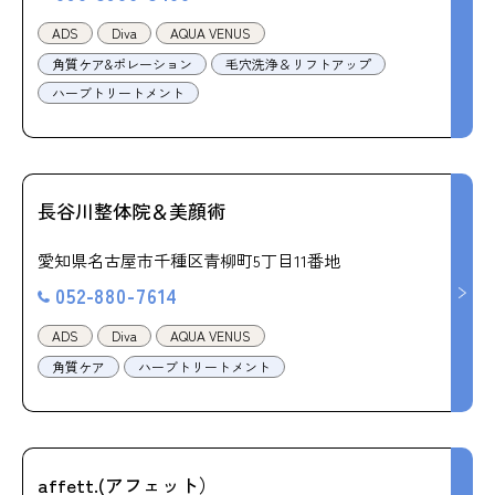
ADS
Diva
AQUA VENUS
角質ケア&ポレーション
毛穴洗浄＆リフトアップ
ハーブトリートメント
長谷川整体院＆美顔術
愛知県名古屋市千種区青柳町5丁目11番地
052-880-7614
ADS
Diva
AQUA VENUS
角質ケア
ハーブトリートメント
affett.(アフェット）