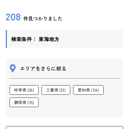
ップ
208
件見つかりました
ハーブトリートメン
ト
検索条件：
東海地方
肌解析
水素トリートメント
エリアをさらに絞る
まこも蒸し
岐阜県 (26)
三重県 (23)
愛知県 (124)
ラジオ波
静岡県 (35)
血流チェック