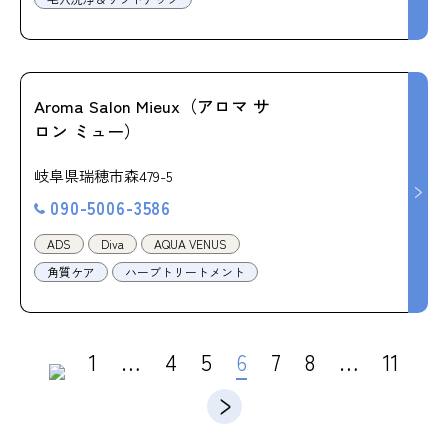
Aroma Salon Mieux（アロマ サ
ロン ミュー）
岐阜県瑞穂市森479-5
090-5006-3586
ADS
Diva
AQUA VENUS
角質ケア
ハーブトリートメント
1
…
4
5
6
7
8
…
11