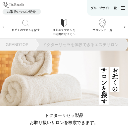
お近くのサロンを探す
はじめてサロンを
サロンケア一覧
サロンでのケアメニ
ご利用になる方へ
ュー
施術別で探す
GRANDTOP
ドクターリセラを体験できるエステサロン
お悩み別で探す
角質ケア
サロンを探す
お近くの
角質ケア｜ポレーシ
ョン
毛穴洗浄
ドクターリセラ製品
お取り扱いサロンを検索できます。
毛穴洗浄＆リフトア