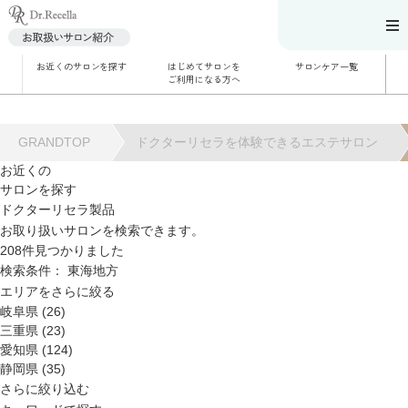
お近くのサロンを探す
はじめてサロンを
サロンケア一覧
サロンでのケアメニ
ご利用になる方へ
ュー
施術別で探す
お悩み別で探す
角質ケア
角質ケア｜ポレーシ
GRANDTOP
ドクターリセラを体験できるエステサロン
ョン
毛穴洗浄
お近くの
毛穴洗浄＆リフトア
サロンを探す
ップ
ハーブトリートメン
ドクターリセラ製品
ト
肌解析
お取り扱いサロンを検索できます。
水素トリートメント
208
件見つかりました
まこも蒸し
ラジオ波
検索条件：
東海地方
血流チェック
エリアをさらに絞る
岐阜県 (26)
三重県 (23)
愛知県 (124)
静岡県 (35)
さらに絞り込む