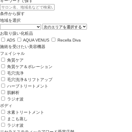
キーワードで探す
条件から探す
地域を選択
お取り扱い化粧品
ADS
AQUA VENUS
Recella Diva
施術を受けたい美容機器
フェイシャル
角質ケア
角質ケア＆ポレーション
毛穴洗浄
毛穴洗浄＆リフトアップ
ハーブトリートメント
肌解析
ラジオ波
ボディ
水素トリートメント
まこも蒸し
ラジオ波
リセラエステティックアワード受賞店舗