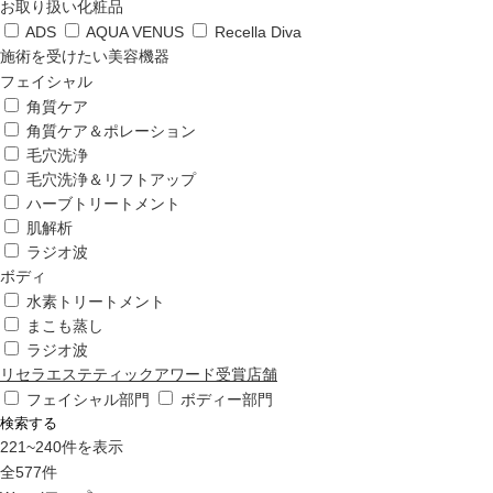
ップ
お取り扱い化粧品
ADS
AQUA VENUS
Recella Diva
施術を受けたい美容機器
ハーブトリートメン
フェイシャル
ト
角質ケア
角質ケア＆ポレーション
毛穴洗浄
肌解析
毛穴洗浄＆リフトアップ
ハーブトリートメント
肌解析
水素トリートメント
ラジオ波
ボディ
水素トリートメント
まこも蒸し
まこも蒸し
ラジオ波
リセラエステティックアワード受賞店舗
ラジオ波
フェイシャル部門
ボディー部門
検索する
221
~
240
件を表示
血流チェック
全
577
件