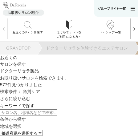
お近くのサロンを探す
はじめてサロンを
サロンケア一覧
サロンでのケアメニ
ご利用になる方へ
ュー
施術別で探す
GRANDTOP
ドクターリセラを体験できるエステサロン
お悩み別で探す
お近くの
サロンを探す
角質ケア
ドクターリセラ製品
お取り扱いサロンを検索できます。
577
件見つかりました
角質ケア｜ポレーシ
検索条件：
角質ケア
ョン
さらに絞り込む
キーワードで探す
毛穴洗浄
条件から探す
地域を選択
毛穴洗浄＆リフトア