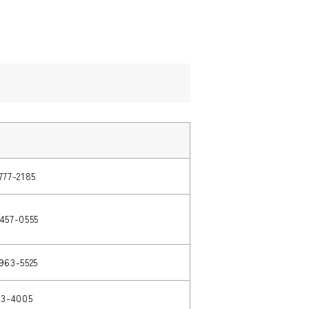
777-2185
457-0555
963-5525
13-4005