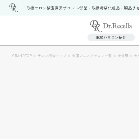
取扱サロン検索
直営サロン
開業・取扱希望
化粧品・製品
リ
>
>
>
>
GRANDTOP
サロン紹介トップ
全国のエステサロン一覧
大分県
大