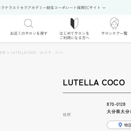
セラテラス
リセラアカデミー
紡生
コーポレート
採用
ECサイト
お近くのサロンを探す
はじめてサロンを
サロンケア一覧
ご利用になる方へ
>
分市
LUTELLA COCO (ルテラ ココ）
LUTELLA COC
870-0128
大分県大分市
住所
地