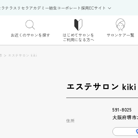
セラテラス
リセラアカデミー
紡生
コーポレート
採用
ECサイト
お近くのサロンを探す
はじめてサロンを
サロンケア一覧
ご利用になる方へ
>
市
エステサロン kiki
エステサロン kiki
591-8025
大阪府堺市北
住所