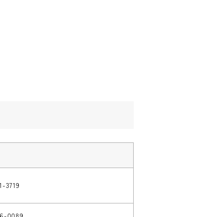
1-3719
96-0089