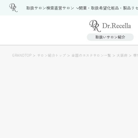
取扱サロン検索
直営サロン
開業・取扱希望
化粧品・製品
リ
>
>
>
>
GRANDTOP
サロン紹介トップ
全国のエステサロン一覧
大阪府
堺